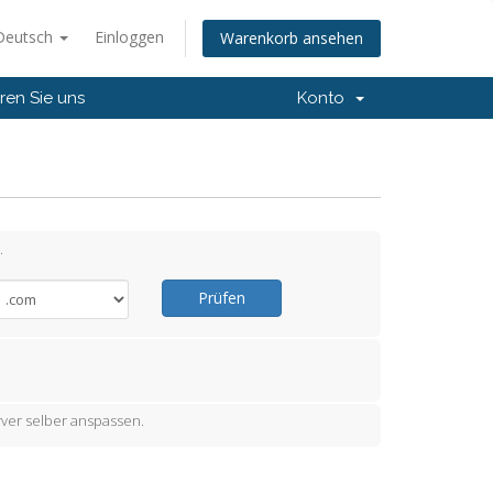
Deutsch
Einloggen
Warenkorb ansehen
ren Sie uns
Konto
.
Prüfen
ver selber anspassen.