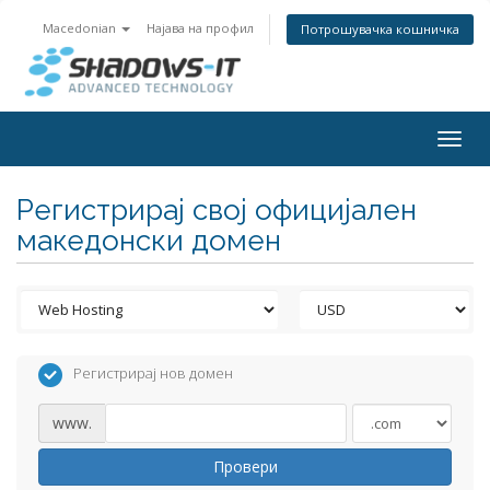
Macedonian
Најава на профил
Потрошувачка кошничка
Togg
navig
Регистрирај свој официјален
македонски домен
Регистрирај нов домен
www.
Провери