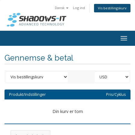
Dansk
Log ind
Vis bestillingskurv
Togg
navig
Gennemse & betal
Produkt/Indstillinger
Pris/Cyklus
Din kurv er tom