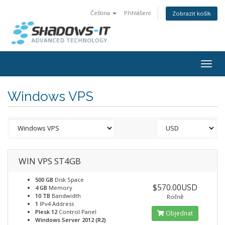
Čeština
Přihlášení
Zobrazit košík
Togg
navig
Windows VPS
WIN VPS ST4GB
500 GB
Disk Space
$570.00USD
4 GB
Memory
10 TB
Bandwidth
Ročně
1
IPv4 Address
Plesk 12
Control Panel
Objednat
Windows Server 2012 (R2)